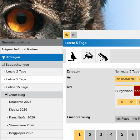
de
en
Startseite ornitho.at
Letzte 5 Tage
Trägerschaft und Partner
Abfragen
Beobachtungen
-
Letzte 2 Tage
Zeitraum
Nur letzte 5 Tage
Art
-
Letzte 5 Tage
nie beobachtet
Ort
-
Letzte 15 Tage
Burgenland
Kär
Verbreitung
-
Knäkente 2026
E
E*
-
Kiebitz 2026
Einschränkung
-
Kampfläufer 2026
mit Fotos
mit 
-
Sturmmöwe 25-26
-
Bergpieper 2026
1
2
3
4
5
6