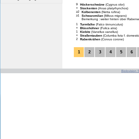
9
Höckerschwäne
(Cygnus olor)
×
Stockenten
(Anas platyrhynchos)
≥2
Kolbenenten
(Netta rufina)
≥1
Schwarzmilan
(Milvus migrans)
Bemerkung :
weiter hinten über Rabenwa
1
Turmfalke
(Falco tinnunculus)
×
Blässhühner
(Fulica atra)
1
Kiebitz
(Vanellus vanellus)
×
Straßentauben
(Columba livia f. domesti
2
Rabenkrähen
(Corvus corone)
1
2
3
4
5
6
Biolovision S