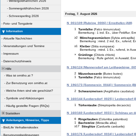
-
Wintergoldhähnchen 2026
-
Sommergoldhähnchen 2026
Freitag, 7. August 2026
-
Schneesperling 2026
N_001/109 [Rubring_0006] / Ernsthofen (AM)
-
Foto- und Tongalerie
1
Turmfalke
(Falco tinnunculus)
Information
Bemerkung :
1 ind. Ex., über Feldflur; E
≥2
Mönchsgrasmücken
(Sylvia atricapilla)
-
Aktuelle Nachrichten
Bemerkung :
mind. 2 ind. Ex., rufend; 
≥1
-
Veranstaltungen und Termine
Kleiber
(Sitta europaea)
Bemerkung :
mind. 1 Ex., rufend, in A
-
Impressum
×
Grünlinge
(Chloris chloris)
Bemerkung :
Rufe gehört, in Auwald; En
-
Datenschutzhinweis
N_196/124 [Mannersdorf am Leithagebirge_005
Hilfe
2
Mäusebussarde
(Buteo buteo)
-
Was ist ornitho.at ?
1
Turmfalke
(Falco tinnunculus)
-
Zur Benutzung von ornitho.at
N_196/173 [Sommerein_0044] / Sommerein (B
-
Welche Arten sind wie geschützt?
2
Schwanzmeisen
(Aegithalos caudatus)
-
Symbole und Abkürzungen
N_160/144 [Leobersdorf_0025] / Leobersdorf (
1
Türkentaube
(Streptopelia decaocto)
-
Häufig gestellte Fragen (FAQs)
N_160/160 [Leobersdorf_0031] / Schönau an der
Statistiken
6
Ringeltauben
(Columba palumbus)
Anleitungen, Hinweise, Tipps
1
Bachstelze
(Motacilla alba)
≥17
Stieglitze
(Carduelis carduelis)
-
BirdLife Verhaltenskodex
N_160/176 [Leobersdorf_0034] / Leobersdorf (
-
Benutzungsbedingungen