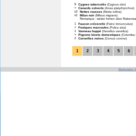
9
Cygnes tuberculés
(Cygnus olor)
×
Canards colverts
(Anas platyrhynchos)
≥2
Nettes rousses
(Netta rufina)
≥1
Milan noir
(Milvus migrans)
Remarque :
weiter hinten über Rabenwal
1
Faucon crécerelle
(Falco tinnunculus)
×
Foulques macroules
(Fulica atra)
1
Vanneau huppé
(Vanellus vanellus)
×
Pigeons bisets domestiques
(Columba l
2
Corneilles noires
(Corvus corone)
1
2
3
4
5
6
Biolovision S