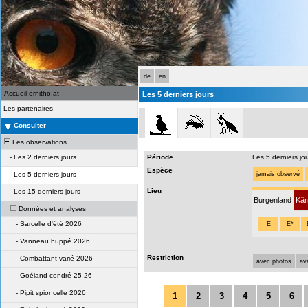
de
en
Accueil ornitho.at
Les 5 derniers jours
Les partenaires
Consulter
Les observations
-
Les 2 derniers jours
Période
Les 5 derniers jo
Espèce
-
Les 5 derniers jours
jamais observé
Lieu
-
Les 15 derniers jours
Burgenland
Kär
Données et analyses
-
Sarcelle d'été 2026
E
E*
-
Vanneau huppé 2026
Restriction
-
Combattant varié 2026
avec photos
av
-
Goéland cendré 25-26
-
Pipit spioncelle 2026
1
2
3
4
5
6