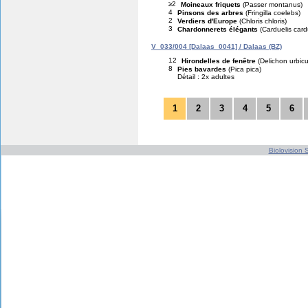
≥2
Moineaux friquets
(Passer montanus)
4
Pinsons des arbres
(Fringilla coelebs)
2
Verdiers d'Europe
(Chloris chloris)
3
Chardonnerets élégants
(Carduelis card
V_033/004 [Dalaas_0041] / Dalaas (BZ)
12
Hirondelles de fenêtre
(Delichon urbic
8
Pies bavardes
(Pica pica)
Détail : 2x adultes
1
2
3
4
5
6
Biolovision S