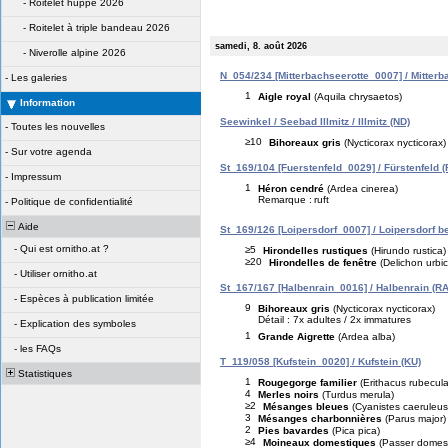
-
Roitelet huppé 2026
-
Roitelet à triple bandeau 2026
samedi, 8. août 2026
-
Niverolle alpine 2026
N_054/234 [Mitterbachseerotte_0007] / Mitterb
-
Les galeries
1
Aigle royal
(Aquila chrysaetos)
Information
Seewinkel / Seebad Illmitz / Illmitz (ND)
-
Toutes les nouvelles
≥10
Bihoreaux gris
(Nycticorax nycticorax)
-
Sur votre agenda
St_169/104 [Fuerstenfeld_0029] / Fürstenfeld (
-
Impressum
1
Héron cendré
(Ardea cinerea)
Remarque :
ruft
-
Politique de confidentialité
Aide
St_169/126 [Loipersdorf_0007] / Loipersdorf be
-
Qui est ornitho.at ?
≥5
Hirondelles rustiques
(Hirundo rustica)
≥20
Hirondelles de fenêtre
(Delichon urbi
-
Utiliser ornitho.at
St_167/167 [Halbenrain_0016] / Halbenrain (RA
-
Espèces à publication limitée
9
Bihoreaux gris
(Nycticorax nycticorax)
Détail : 7x adultes / 2x immatures
-
Explication des symboles
1
Grande Aigrette
(Ardea alba)
-
les FAQs
T_119/058 [Kufstein_0020] / Kufstein (KU)
Statistiques
1
Rougegorge familier
(Erithacus rubecula
4
Merles noirs
(Turdus merula)
≥2
Mésanges bleues
(Cyanistes caeruleus
3
Mésanges charbonnières
(Parus major)
2
Pies bavardes
(Pica pica)
≥4
Moineaux domestiques
(Passer domest