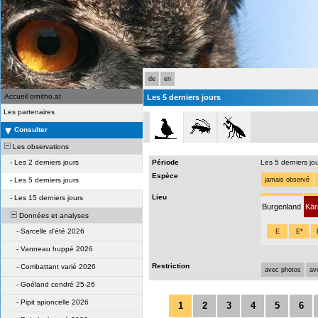
de
en
Accueil ornitho.at
Les 5 derniers jours
Les partenaires
Consulter
Les observations
-
Les 2 derniers jours
Période
Les 5 derniers jo
Espèce
-
Les 5 derniers jours
jamais observé
Lieu
-
Les 15 derniers jours
Burgenland
Kär
Données et analyses
-
Sarcelle d'été 2026
E
E*
-
Vanneau huppé 2026
Restriction
-
Combattant varié 2026
avec photos
av
-
Goéland cendré 25-26
-
Pipit spioncelle 2026
1
2
3
4
5
6