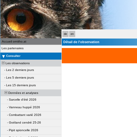
de
en
Accueil ornitho.at
Détail de l'observation
Les partenaires
Consulter
Les observations
-
Les 2 derniers jours
-
Les 5 derniers jours
-
Les 15 derniers jours
Données et analyses
-
Sarcelle d'été 2026
-
Vanneau huppé 2026
-
Combattant varié 2026
-
Goéland cendré 25-26
-
Pipit spioncelle 2026