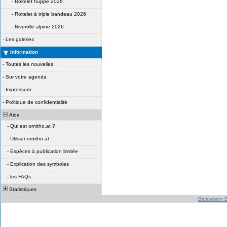
-
Roitelet huppé 2026
-
Roitelet à triple bandeau 2026
-
Niverolle alpine 2026
-
Les galeries
Information
-
Toutes les nouvelles
-
Sur votre agenda
-
Impressum
-
Politique de confidentialité
Aide
-
Qui est ornitho.at ?
-
Utiliser ornitho.at
-
Espèces à publication limitée
-
Explication des symboles
-
les FAQs
Statistiques
Biolovision S