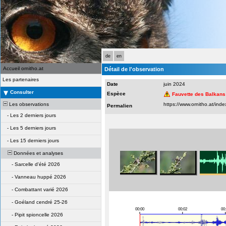
de
en
Accueil ornitho.at
Détail de l'observation
Les partenaires
Date
juin 2024
Consulter
Espèce
Fauvette des Balkans
Les observations
Permalien
-
Les 2 derniers jours
-
Les 5 derniers jours
-
Les 15 derniers jours
Données et analyses
-
Sarcelle d'été 2026
-
Vanneau huppé 2026
-
Combattant varié 2026
-
Goéland cendré 25-26
-
Pipit spioncelle 2026