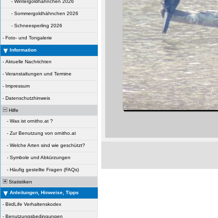
-
Wintergoldhähnchen 2026
-
Sommergoldhähnchen 2026
-
Schneesperling 2026
-
Foto- und Tongalerie
Information
-
Aktuelle Nachrichten
-
Veranstaltungen und Termine
-
Impressum
-
Datenschutzhinweis
Hilfe
-
Was ist ornitho.at ?
-
Zur Benutzung von ornitho.at
-
Welche Arten sind wie geschützt?
-
Symbole und Abkürzungen
-
Häufig gestellte Fragen (FAQs)
Statistiken
Anleitungen, Hinweise, Tipps
-
BirdLife Verhaltenskodex
-
Benutzungsbedingungen