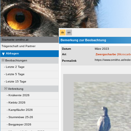
de
en
Startseite ornitho.at
Bemerkung zur Beobachtung
Trägerschaft und Partner
Datum
März 2023
Abfragen
Art
Zwergscharbe
(Microcar
Beobachtungen
Permalink
-
Letzte 2 Tage
-
Letzte 5 Tage
-
Letzte 15 Tage
Verbreitung
-
Knäkente 2026
-
Kiebitz 2026
-
Kampfläufer 2026
-
Sturmmöwe 25-26
-
Bergpieper 2026