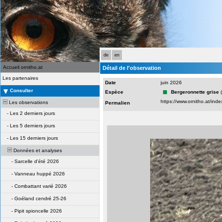
de
en
Accueil ornitho.at
Détail de l'observation
Les partenaires
Date
juin 2026
Consulter
Espèce
Bergeronnette grise
Les observations
Permalien
-
Les 2 derniers jours
-
Les 5 derniers jours
-
Les 15 derniers jours
Données et analyses
-
Sarcelle d'été 2026
-
Vanneau huppé 2026
-
Combattant varié 2026
-
Goéland cendré 25-26
-
Pipit spioncelle 2026