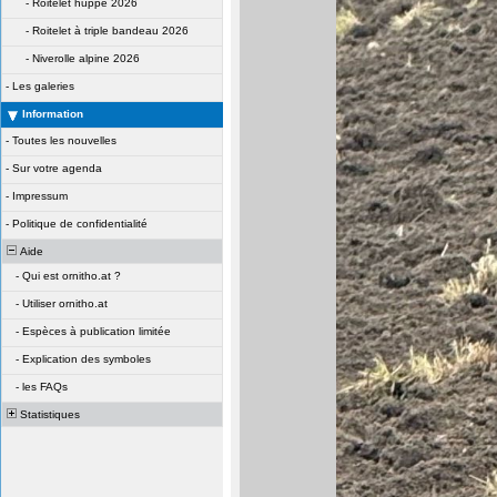
-
Roitelet huppé 2026
-
Roitelet à triple bandeau 2026
-
Niverolle alpine 2026
-
Les galeries
Information
-
Toutes les nouvelles
-
Sur votre agenda
-
Impressum
-
Politique de confidentialité
Aide
-
Qui est ornitho.at ?
-
Utiliser ornitho.at
-
Espèces à publication limitée
-
Explication des symboles
-
les FAQs
Statistiques