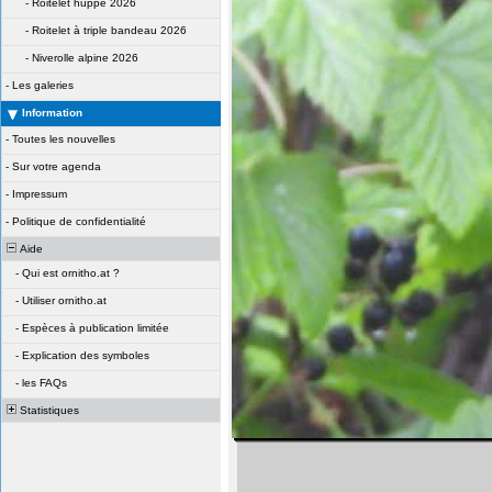
-
Roitelet huppé 2026
-
Roitelet à triple bandeau 2026
-
Niverolle alpine 2026
-
Les galeries
Information
-
Toutes les nouvelles
-
Sur votre agenda
-
Impressum
-
Politique de confidentialité
Aide
-
Qui est ornitho.at ?
-
Utiliser ornitho.at
-
Espèces à publication limitée
-
Explication des symboles
-
les FAQs
Statistiques