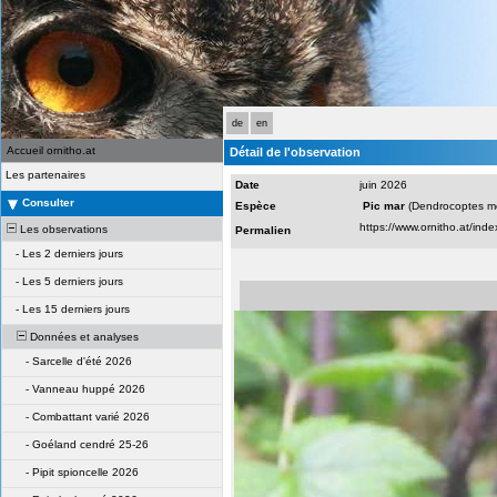
de
en
Accueil ornitho.at
Détail de l'observation
Les partenaires
Date
juin 2026
Consulter
Espèce
Pic mar
(Dendrocoptes m
Les observations
Permalien
-
Les 2 derniers jours
-
Les 5 derniers jours
-
Les 15 derniers jours
Données et analyses
-
Sarcelle d'été 2026
-
Vanneau huppé 2026
-
Combattant varié 2026
-
Goéland cendré 25-26
-
Pipit spioncelle 2026