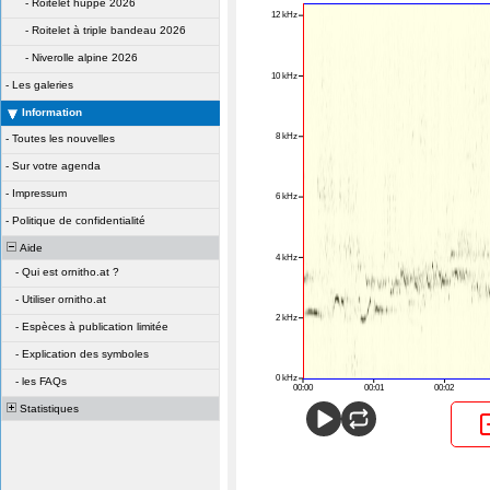
-
Roitelet huppé 2026
-
Roitelet à triple bandeau 2026
-
Niverolle alpine 2026
-
Les galeries
Information
-
Toutes les nouvelles
-
Sur votre agenda
-
Impressum
-
Politique de confidentialité
Aide
-
Qui est ornitho.at ?
-
Utiliser ornitho.at
-
Espèces à publication limitée
-
Explication des symboles
-
les FAQs
Statistiques