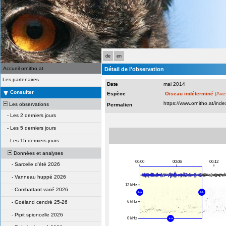
de
en
Accueil ornitho.at
Détail de l'observation
Les partenaires
Date
mai 2014
Consulter
Espèce
Oiseau indéterminé
(Ave
Les observations
Permalien
-
Les 2 derniers jours
-
Les 5 derniers jours
-
Les 15 derniers jours
Données et analyses
-
Sarcelle d'été 2026
-
Vanneau huppé 2026
-
Combattant varié 2026
-
Goéland cendré 25-26
-
Pipit spioncelle 2026