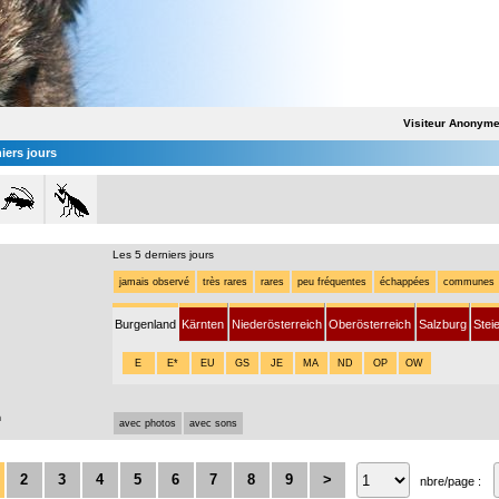
Visiteur Anonym
iers jours
Les 5 derniers jours
jamais observé
très rares
rares
peu fréquentes
échappées
communes
Burgenland
Kärnten
Niederösterreich
Oberösterreich
Salzburg
Stei
E
E*
EU
GS
JE
MA
ND
OP
OW
n
avec photos
avec sons
2
3
4
5
6
7
8
9
>
nbre/page :