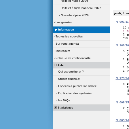
-
Roitelet huppé 2026
-
Roitelet à triple bandeau 2026
jeudi, 6. a
-
Niverolle alpine 2026
N_001/116
-
Les galeries
15
Information
1
F
2
T
-
Toutes les nouvelles
~30
-
Sur votre agenda
N_160/209
-
Impressum
5
C
D
-
Politique de confidentialité
1
B
D
Aide
1
P
1
P
-
Qui est ornitho.at ?
N_173/243
-
Utiliser ornitho.at
×
P
-
Espèces à publication limitée
R
S
-
Explication des symboles
S
-
les FAQs
N_008/151
Statistiques
2
C
R
N_009/142
1
B