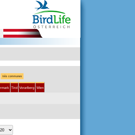
e
très communes
ermark
Tirol
Vorarlberg
Wien