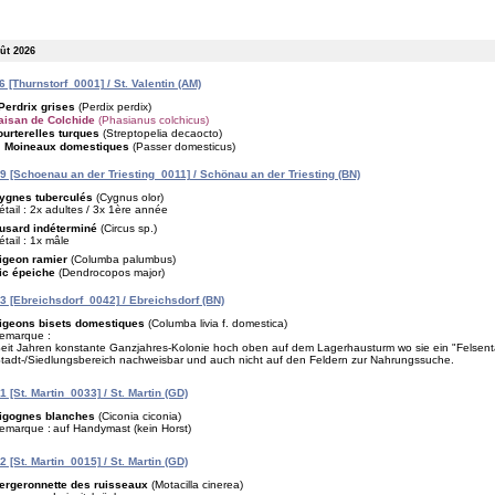
oût 2026
 [Thurnstorf_0001] / St. Valentin (AM)
Perdrix grises
(Perdix perdix)
aisan de Colchide
(Phasianus colchicus)
ourterelles turques
(Streptopelia decaocto)
Moineaux domestiques
(Passer domesticus)
 [Schoenau an der Triesting_0011] / Schönau an der Triesting (BN)
ygnes tuberculés
(Cygnus olor)
étail : 2x adultes / 3x 1ère année
usard indéterminé
(Circus sp.)
étail : 1x mâle
igeon ramier
(Columba palumbus)
ic épeiche
(Dendrocopos major)
 [Ebreichsdorf_0042] / Ebreichsdorf (BN)
igeons bisets domestiques
(Columba livia f. domestica)
emarque :
eit Jahren konstante Ganzjahres-Kolonie hoch oben auf dem Lagerhausturm wo sie ein "Felsent
tadt-/Siedlungsbereich nachweisbar und auch nicht auf den Feldern zur Nahrungssuche.
 [St. Martin_0033] / St. Martin (GD)
igognes blanches
(Ciconia ciconia)
emarque :
auf Handymast (kein Horst)
 [St. Martin_0015] / St. Martin (GD)
ergeronnette des ruisseaux
(Motacilla cinerea)