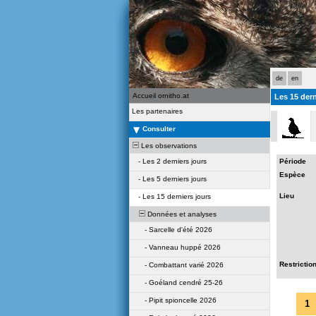
de
en
Accueil ornitho.at
Les 15 dern
Les partenaires
Consulter
Les observations
-
Les 2 derniers jours
Période
Espèce
-
Les 5 derniers jours
Lieu
-
Les 15 derniers jours
Données et analyses
-
Sarcelle d'été 2026
-
Vanneau huppé 2026
Restrictio
-
Combattant varié 2026
-
Goéland cendré 25-26
-
Pipit spioncelle 2026
1