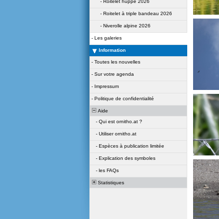
-
Roitelet huppé 2026
-
Roitelet à triple bandeau 2026
-
Niverolle alpine 2026
-
Les galeries
Information
-
Toutes les nouvelles
-
Sur votre agenda
-
Impressum
-
Politique de confidentialité
Aide
-
Qui est ornitho.at ?
-
Utiliser ornitho.at
-
Espèces à publication limitée
-
Explication des symboles
-
les FAQs
Statistiques