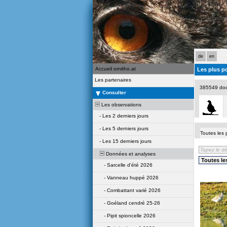
de
en
Accueil ornitho.at
Les plus p
Les partenaires
385549 do
Consulter
Les observations
-
Les 2 derniers jours
-
Les 5 derniers jours
Toutes les 
-
Les 15 derniers jours
Données et analyses
-
Sarcelle d'été 2026
-
Vanneau huppé 2026
-
Combattant varié 2026
-
Goéland cendré 25-26
-
Pipit spioncelle 2026